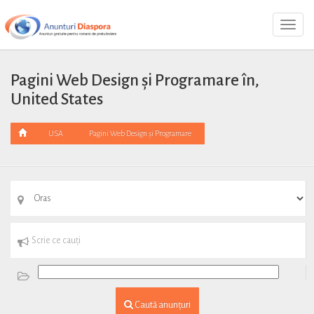
Toggl
Navig
Pagini Web Design și Programare în,
United States
USA
Pagini Web Design și Programare
Caută anunțuri