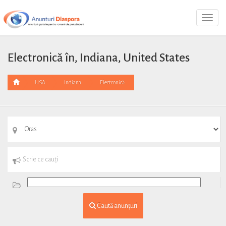
Toggl
Navig
Electronică în, Indiana, United States
USA
Indiana
Electronică
Caută anunțuri