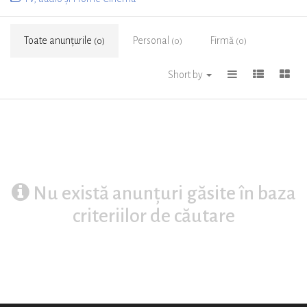
Toate anunțurile
Personal
Firmă
(0)
(0)
(0)
Short by
Nu există anunțuri găsite în baza
criteriilor de căutare