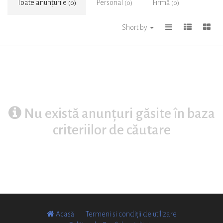
Toate anunțurile
Personal
Firmă
(0)
(0)
(0)
Short by
Nu există anunțuri găsite în baza
criteriilor de căutare
Acasă
Termeni si condiții de utilizare