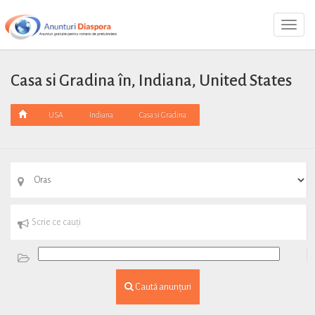
Toggl
Navig
Casa si Gradina în, Indiana, United States
USA
Indiana
Casa si Gradina
Caută anunțuri