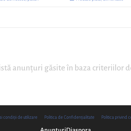
stă anunțuri găsite în baza criteriilor 
i condiții de utilizare
Politica de Confidențialitate
Politica privind c
AnunturiDiaspora