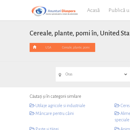
Acasă
Publică 
Cereale, plante, pomi în, United Sta
USA
Cereale, plante, pomi
Căutați și în categorii similare
Utilaje agricole si industriale
Cerea
Mâncare pentru câini
Alimen
speciale
Paste și tăiței
Anima