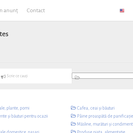
un anunț
Contact
tes
le, plante, pomi
Cafea, ceai și băuturi
te și băuturi pentru ocazii
Pâine proaspătă de panificați
Măsline, murături și condimen
le domestice, pasari
Produse piata, alimentatie