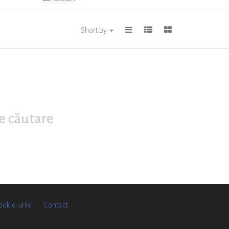
Short by
de căutare
ookie-urile
Contact