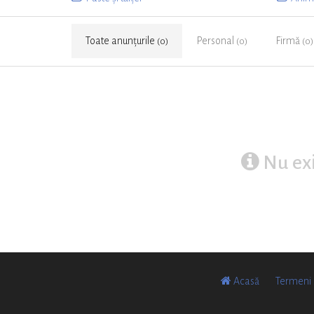
Toate anunțurile
Personal
Firmă
(0)
(0)
(0)
Nu exi
Acasă
Termeni s