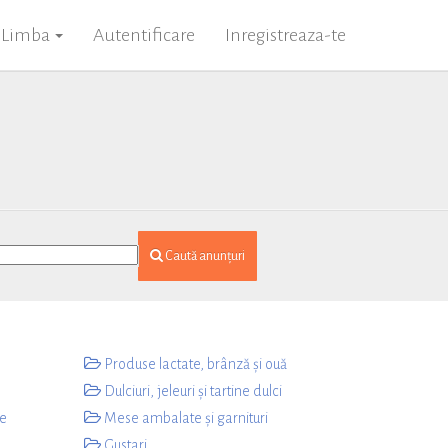
Limba
Autentificare
Inregistreaza-te
Caută anunțuri
Produse lactate, brânză și ouă
e
Dulciuri, jeleuri și tartine dulci
te
Mese ambalate și garnituri
Gustari