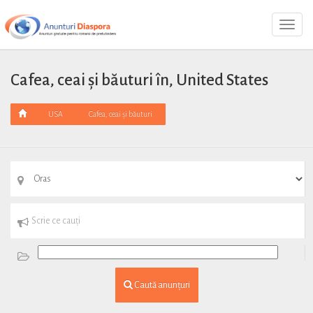
Toggl
Navig
Cafea, ceai și băuturi în, United States
USA
Cafea, ceai și băuturi
Caută anunțuri