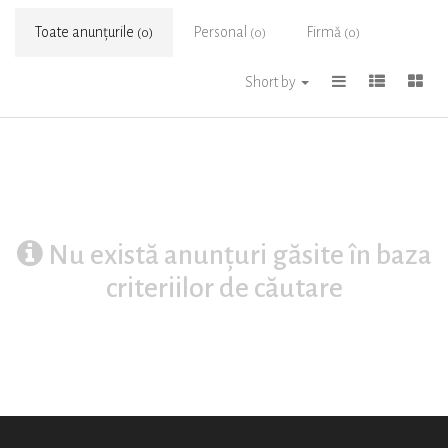
Toate anunțurile
Personal
Firmă
(0)
(0)
(0)
Short by
Nu există anunțuri găsite în baza
criteriilor de căutare