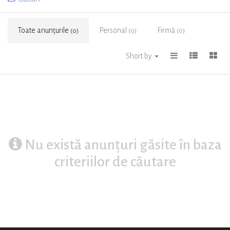
Toate anunțurile
Personal
Firmă
(0)
(0)
(0)
Short by
Nu există anunțuri găsite în baza
criteriilor de căutare