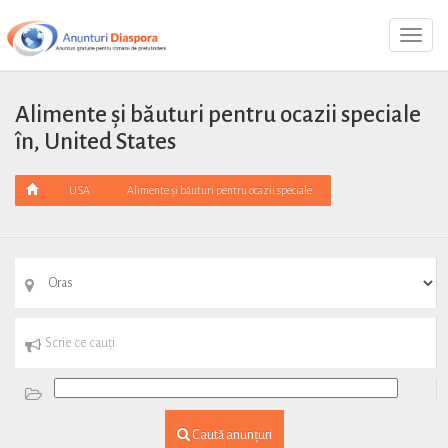
Toggl
Navig
Alimente și băuturi pentru ocazii speciale
în, United States
USA
Alimente și băuturi pentru ocazii speciale
Caută anunțuri