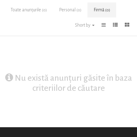
Toate anunțurile
Personal
Firmă
(0)
(0)
(0)
Short by
Nu există anunțuri găsite în baza
criteriilor de căutare