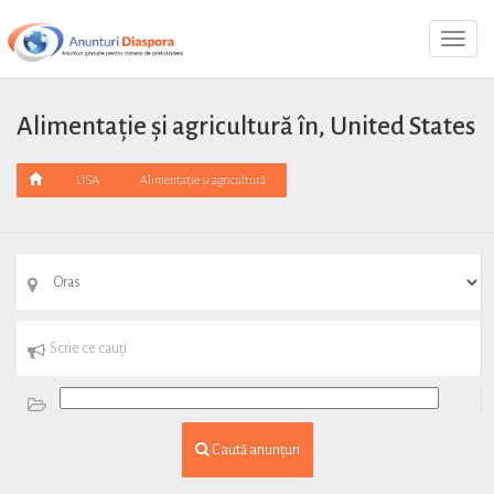
Toggl
Navig
Alimentație și agricultură în, United States
USA
Alimentație și agricultură
Caută anunțuri